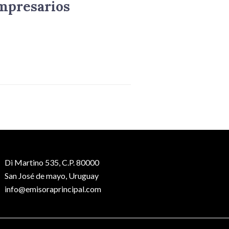
mpresarios
Di Martino 535, C.P. 80000
San José de mayo, Uruguay
info@emisoraprincipal.com