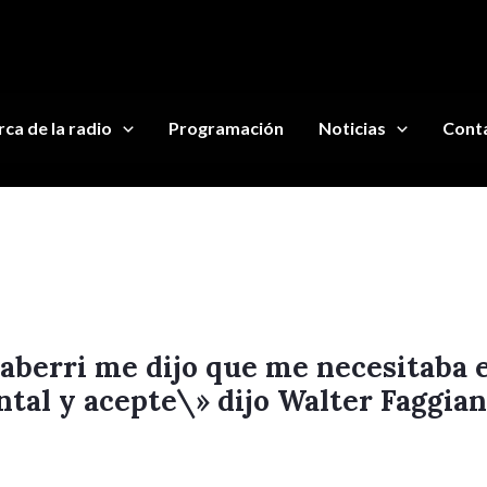
ca de la radio
Programación
Noticias
Cont
berri me dijo que me necesitaba e
al y acepte\» dijo Walter Faggian