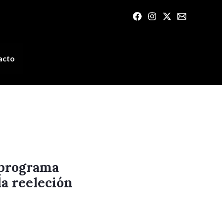
acto
 programa
la reeleción