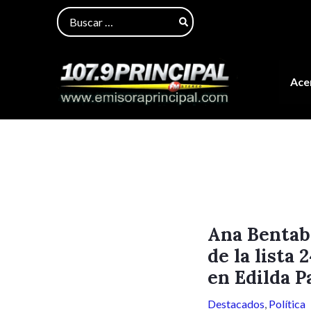
Ir
Navegación
Buscar
al
de
por:
contenido
entradas
Acer
Ana Bentabe
de la lista
en Edilda P
Destacados
,
Política