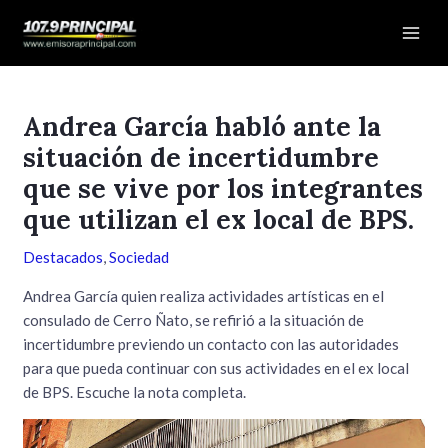
Ir
Navegación
Mai
al
de
Men
contenido
entradas
Andrea García habló ante la
situación de incertidumbre
que se vive por los integrantes
que utilizan el ex local de BPS.
Destacados
,
Sociedad
Andrea García quien realiza actividades artísticas en el
consulado de Cerro Ñato, se refirió a la situación de
incertidumbre previendo un contacto con las autoridades
para que pueda continuar con sus actividades en el ex local
de BPS. Escuche la nota completa.