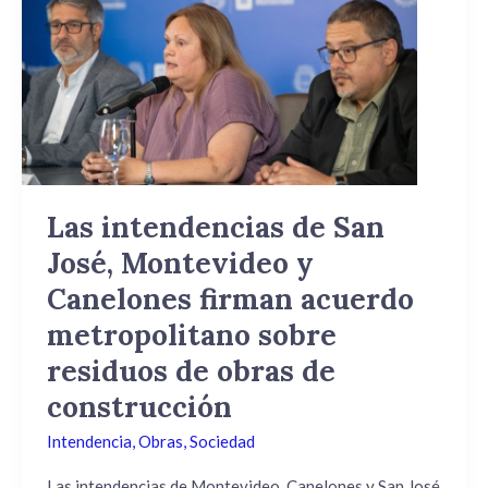
intendencias
de
San
José,
Montevideo
y
Canelones
firman
acuerdo
Las intendencias de San
metropolitano
José, Montevideo y
sobre
residuos
Canelones firman acuerdo
de
metropolitano sobre
obras
residuos de obras de
de
construcción
construcción
Intendencia
,
Obras
,
Sociedad
Las intendencias de Montevideo, Canelones y San José