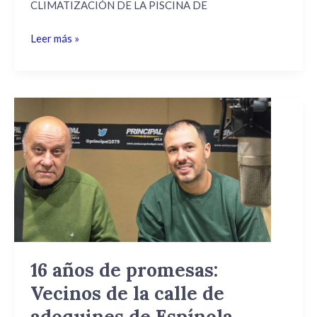
CLIMATIZACIÓN DE LA PISCINA DE
Leer más »
16
años
de
promesas:
Vecinos
de
la
calle
de
adoquines
16 años de promesas:
de
Vecinos de la calle de
Espínola
exigen
adoquines de Espínola