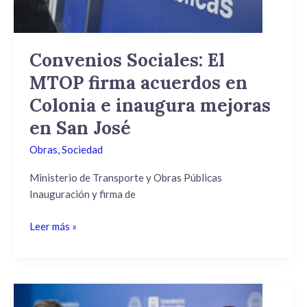
Colonia
e
inaugura
Convenios Sociales: El
mejoras
MTOP firma acuerdos en
en
San
Colonia e inaugura mejoras
José
en San José
Obras
,
Sociedad
Ministerio de Transporte y Obras Públicas
Inauguración y firma de
Leer más »
Las