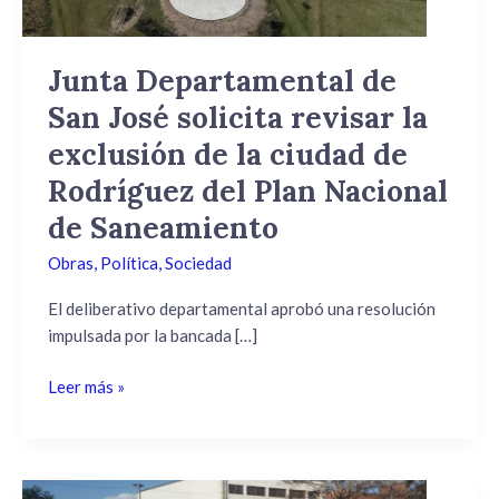
la
exclusión
de
Junta Departamental de
la
San José solicita revisar la
ciudad
de
exclusión de la ciudad de
Rodríguez
Rodríguez del Plan Nacional
del
de Saneamiento
Plan
Nacional
Obras
,
Política
,
Sociedad
de
Saneamiento
El deliberativo departamental aprobó una resolución
impulsada por la bancada […]
Leer más »
Se