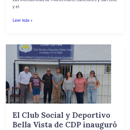
y el
Leer más »
El
Club
Social
y
Deportivo
Bella
Vista
de
CDP
inauguró
El Club Social y Deportivo
vestuarios
Bella Vista de CDP inauguró
del