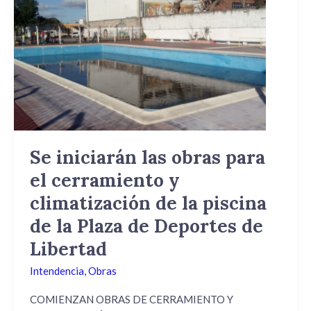
iniciarán
las
obras
para
el
cerramiento
y
climatización
de
Se iniciarán las obras para
la
el cerramiento y
piscina
de
climatización de la piscina
la
de la Plaza de Deportes de
Plaza
Libertad
de
Deportes
Intendencia
,
Obras
de
Libertad
COMIENZAN OBRAS DE CERRAMIENTO Y