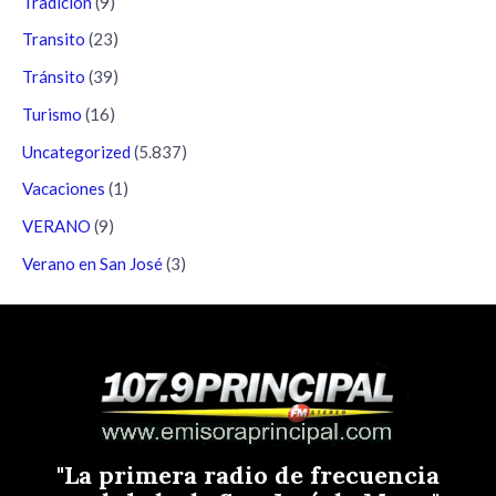
Tradición
(9)
Transito
(23)
Tránsito
(39)
Turismo
(16)
Uncategorized
(5.837)
Vacaciones
(1)
VERANO
(9)
Verano en San José
(3)
"La primera radio de frecuencia