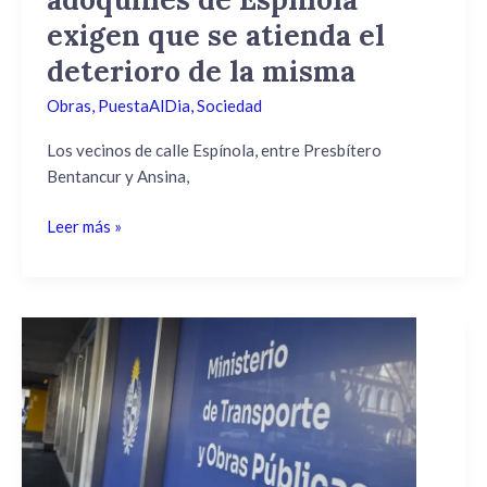
que
exigen que se atienda el
se
deterioro de la misma
atienda
el
Obras
,
PuestaAlDia
,
Sociedad
deterioro
de
Los vecinos de calle Espínola, entre Presbítero
la
Bentancur y Ansina,
misma
Leer más »
Convenios
Sociales:
El
MTOP
firma
acuerdos
en