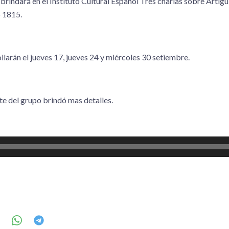
brindará en el Instituto Cultural Español Tres charlas sobre Arti
o 1815.
larán el jueves 17, jueves 24 y miércoles 30 setiembre.
te del grupo brindó mas detalles.