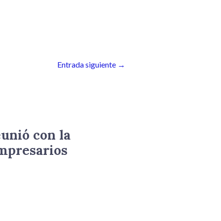
aumentar
o
disminuir
el
volumen.
Entrada siguiente
→
eunió con la
mpresarios