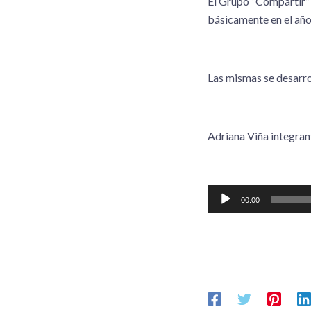
El Grupo “Compartir” 
básicamente en el añ
Las mismas se desarrol
Adriana Viña integran
Reproductor
00:00
de
audio