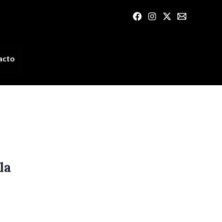
acto
la