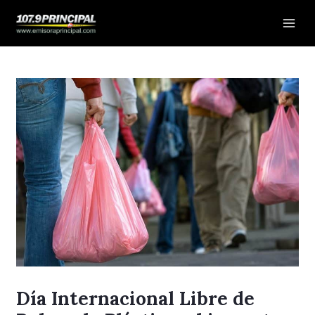
Ir
Navegación
Mai
al
de
Men
contenido
entradas
Día Internacional Libre de