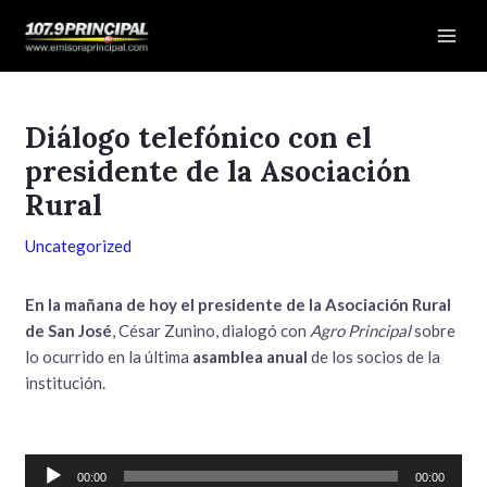
Ir
Navegación
Mai
al
de
Men
contenido
entradas
Diálogo telefónico con el
presidente de la Asociación
Rural
Uncategorized
En la mañana de hoy el presidente de la Asociación Rural
de San José
, César Zunino, dialogó con
Agro Principal
sobre
lo ocurrido en la última
asamblea anual
de los socios de la
institución.
Reproductor
00:00
00:00