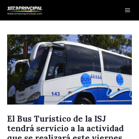
Ir
Navegación
Mai
al
de
Men
contenido
entradas
El Bus Turístico de la ISJ
tendrá servicio a la actividad
que se realizará este viernes