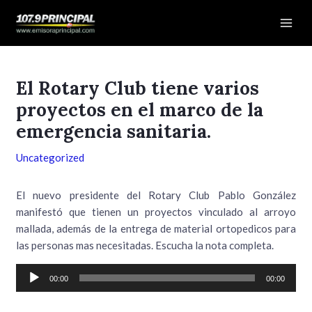
Ir
Navegación
Mai
al
de
Men
contenido
entradas
El Rotary Club tiene varios
proyectos en el marco de la
emergencia sanitaria.
Uncategorized
El nuevo presidente del Rotary Club Pablo González
manifestó que tienen un proyectos vinculado al arroyo
mallada, además de la entrega de material ortopedicos para
las personas mas necesitadas. Escucha la nota completa.
Reproductor
00:00
00:00
de
audio