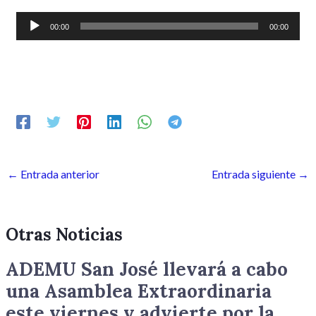
Reproductor
00:00
00:00
de
audio
←
Entrada anterior
Entrada siguiente
→
Otras Noticias
ADEMU San José llevará a cabo
una Asamblea Extraordinaria
este viernes y advierte por la