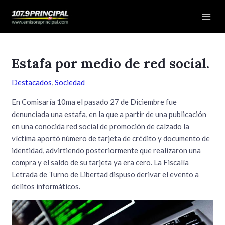
Ir
Navegación
Mai
al
de
Men
contenido
entradas
Estafa por medio de red social.
Destacados
,
Sociedad
En Comisaría 10ma el pasado 27 de Diciembre fue
denunciada una estafa, en la que a partir de una publicación
en una conocida red social de promoción de calzado la
víctima aportó número de tarjeta de crédito y documento de
identidad, advirtiendo posteriormente que realizaron una
compra y el saldo de su tarjeta ya era cero. La Fiscalía
Letrada de Turno de Libertad dispuso derivar el evento a
delitos informáticos.