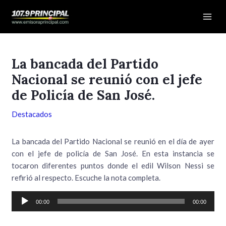
Ir
Navegación
Mai
al
de
Men
contenido
entradas
La bancada del Partido
Nacional se reunió con el jefe
de Policía de San José.
Destacados
La bancada del Partido Nacional se reunió en el día de ayer
con el jefe de policía de San José. En esta instancia se
tocaron diferentes puntos donde el edil Wilson Nessi se
refirió al respecto. Escuche la nota completa.
Reproductor
00:00
00:00
de
audio