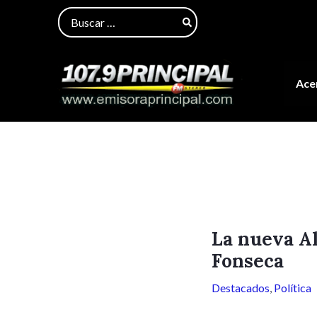
Ir
Navegación
Buscar
al
de
por:
contenido
entradas
Acer
La nueva Al
Fonseca
Destacados
,
Política