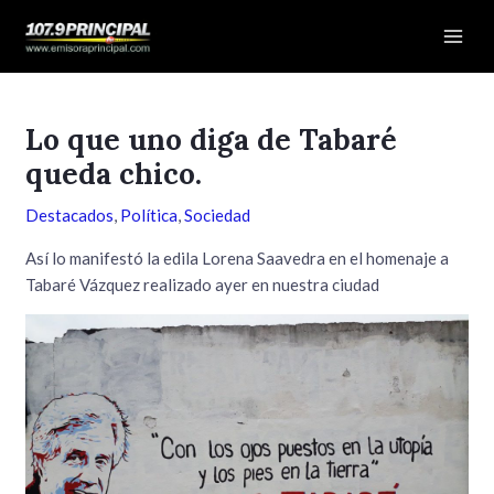
Ir
Navegación
Mai
al
de
Men
contenido
entradas
Lo que uno diga de Tabaré
queda chico.
Destacados
,
Política
,
Sociedad
Así lo manifestó la edila Lorena Saavedra en el homenaje a
Tabaré Vázquez realizado ayer en nuestra ciudad