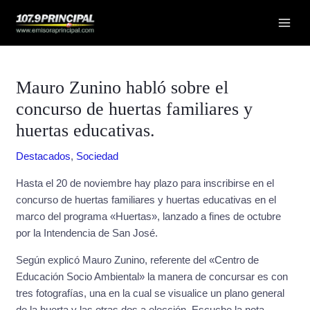
Ir
Navegación
Mai
al
de
Men
contenido
entradas
Mauro Zunino habló sobre el
concurso de huertas familiares y
huertas educativas.
Destacados
,
Sociedad
Hasta el 20 de noviembre hay plazo para inscribirse en el
concurso de huertas familiares y huertas educativas en el
marco del programa «Huertas», lanzado a fines de octubre
por la Intendencia de San José.
Según explicó Mauro Zunino, referente del «Centro de
Educación Socio Ambiental» la manera de concursar es con
tres fotografías, una en la cual se visualice un plano general
de la huerta y las otras dos a elección. Escuche la nota