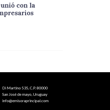
eunió con la
mpresarios
Di Martino 535, C.P. 80000
San José de mayo, Uruguay
info@emisoraprincipal.com