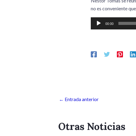
Nestor Tomas se reuni
no es conveniente que 
Reproductor
00:00
de
audio
←
Entrada anterior
Otras Noticias