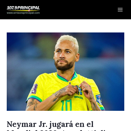
Ir
Navegación
Mai
al
de
Men
contenido
entradas
Neymar Jr. jugará en el