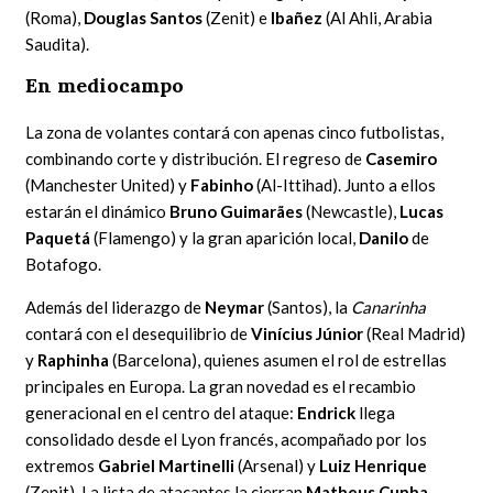
(Roma),
Douglas Santos
(Zenit) e
Ibañez
(Al Ahli, Arabia
Saudita).
En mediocampo
La zona de volantes contará con apenas cinco futbolistas,
combinando corte y distribución. El regreso de
Casemiro
(Manchester United) y
Fabinho
(Al-Ittihad). Junto a ellos
estarán el dinámico
Bruno Guimarães
(Newcastle),
Lucas
Paquetá
(Flamengo) y la gran aparición local,
Danilo
de
Botafogo.
Además del liderazgo de
Neymar
(Santos), la
Canarinha
contará con el desequilibrio de
Vinícius Júnior
(Real Madrid)
y
Raphinha
(Barcelona), quienes asumen el rol de estrellas
principales en Europa. La gran novedad es el recambio
generacional en el centro del ataque:
Endrick
llega
consolidado desde el Lyon francés, acompañado por los
extremos
Gabriel Martinelli
(Arsenal) y
Luiz Henrique
(Zenit). La lista de atacantes la cierran
Matheus Cunha