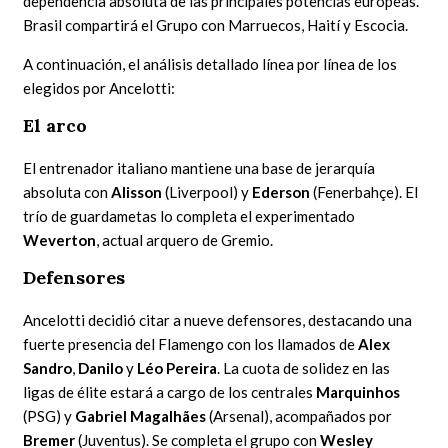
dependencia absoluta de las principales potencias europeas.
Brasil compartirá el Grupo con Marruecos, Haití y Escocia.
A continuación, el análisis detallado línea por línea de los
elegidos por Ancelotti:
El arco
El entrenador italiano mantiene una base de jerarquía
absoluta con
Alisson
(Liverpool) y
Ederson
(Fenerbahçe). El
trío de guardametas lo completa el experimentado
Weverton
, actual arquero de Gremio.
Defensores
Ancelotti decidió citar a nueve defensores, destacando una
fuerte presencia del Flamengo con los llamados de
Alex
Sandro
,
Danilo
y
Léo Pereira
. La cuota de solidez en las
ligas de élite estará a cargo de los centrales
Marquinhos
(PSG) y
Gabriel Magalhães
(Arsenal), acompañados por
Bremer
(Juventus). Se completa el grupo con
Wesley