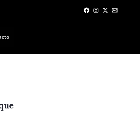
acto
 que