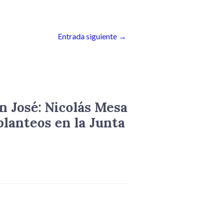
disminuir
el
volumen.
Entrada siguiente
→
n José: Nicolás Mesa
planteos en la Junta