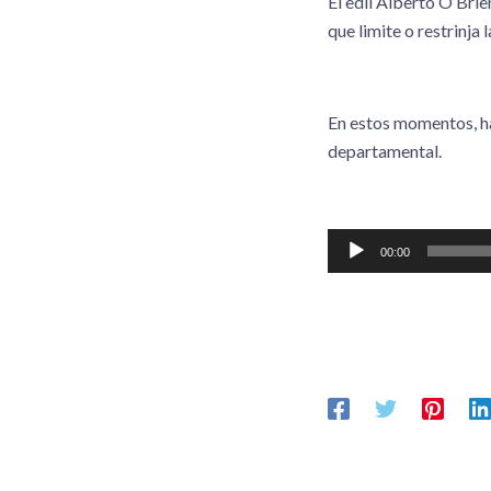
El edil Alberto O’Brie
que limite o restrinja 
En estos momentos, ha
departamental.
Reproductor
00:00
de
audio