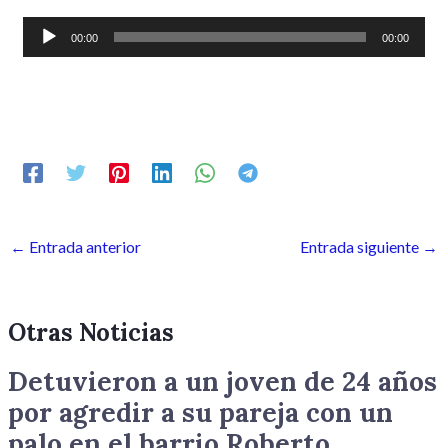
Reproductor
00:00
00:00
de
audio
←
Entrada anterior
Entrada siguiente
→
Otras Noticias
Detuvieron a un joven de 24 años
por agredir a su pareja con un
palo en el barrio Roberto