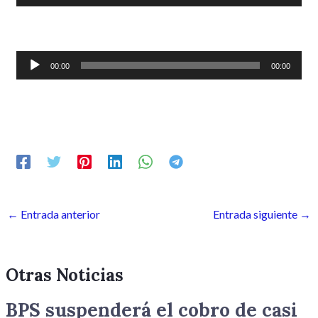
de
audio
Reproductor
00:00
00:00
de
audio
←
Entrada anterior
Entrada siguiente
→
Otras Noticias
BPS suspenderá el cobro de casi