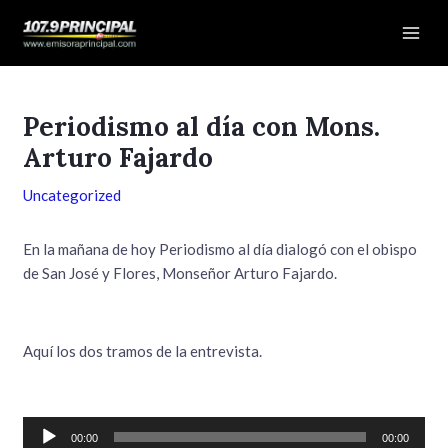
Ir
Navegación
Mai
al
de
Men
contenido
entradas
Periodismo al día con Mons.
Arturo Fajardo
Uncategorized
En la mañana de hoy Periodismo al día dialogó con el obispo
de San José y Flores, Monseñor Arturo Fajardo.
Aquí los dos tramos de la entrevista.
Reproductor
00:00
00:00