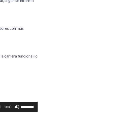
al, según se informó
adores con más
a carrera funcional lo
Utiliza
00:00
las