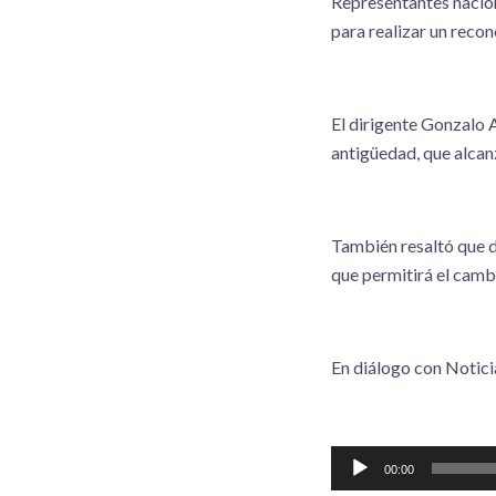
Representantes naciona
para realizar un recon
El dirigente Gonzalo
antigüedad, que alcan
También resaltó que d
que permitirá el camb
En diálogo con Noticia
Reproductor
00:00
de