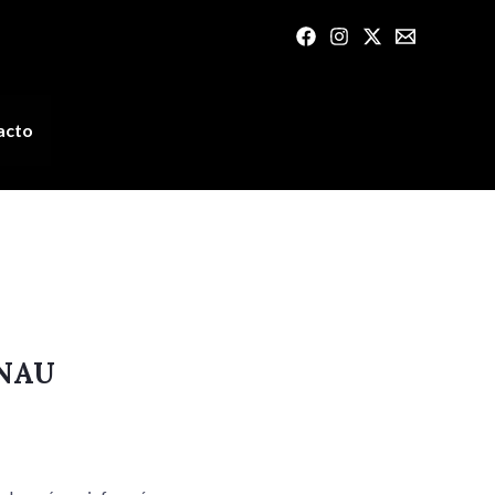
acto
INAU