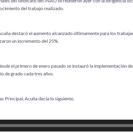
les del sindicato del INAU se reunieron ayer con la dirigencia loc
ocimiento del trabajo realizado.
 Acuña destacó el aumento alcanzado últimamente para los trabaj
zaron un incremento del 25%.
esde el primero de enero pasado se instauró la implementación de l
io de grado cada tres años.
s Principal, Acuña decía lo siguiente.