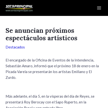
Ir
Navegación
Mai
al
de
Men
contenido
entradas
Se anuncian próximos
espectáculos artísticos
Destacados
El encargado de la Oficina de Eventos de la Intendencia,
Sebastián Amaro, informó que el próximo 18 de enero en la
Picada Varela se presentarán los artistas Emiliano y El
Zurdo.
Más adelante, el día 5, en la vísperas del día de Reyes, se
presentará Roy Berocay con el Sapo Ruperto, en la
Asociación Rural y con entrada libre.