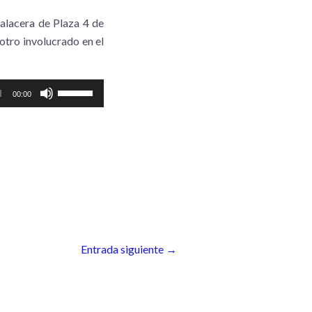
balacera de Plaza 4 de
otro involucrado en el
Utiliza
00:00
las
teclas
de
flecha
arriba/abajo
para
aumentar
o
Entrada siguiente
→
disminuir
el
volumen.