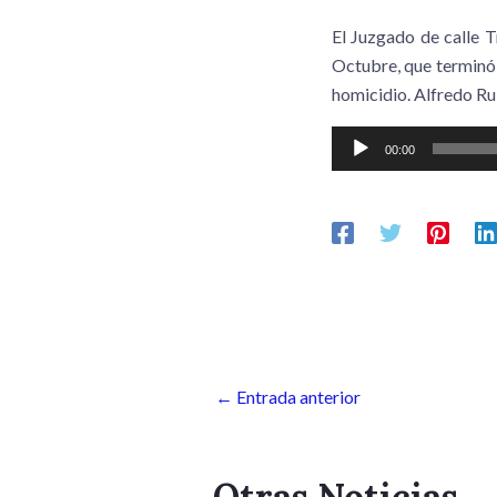
El Juzgado de calle T
Octubre, que terminó 
homicidio. Alfredo Rui
Reproductor
00:00
de
audio
←
Entrada anterior
Otras Noticias