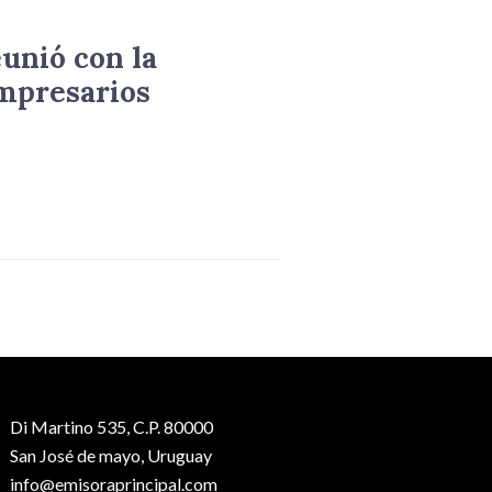
eunió con la
mpresarios
Di Martino 535, C.P. 80000
San José de mayo, Uruguay
info@emisoraprincipal.com