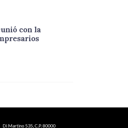
eunió con la
mpresarios
Di Martino 535, C.P. 80000