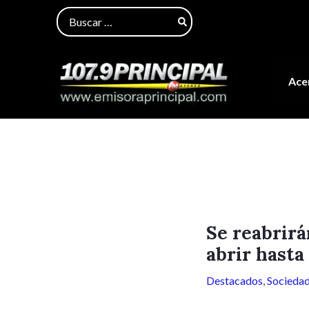
Ir
Navegación
Buscar
al
de
por:
contenido
entradas
Acer
Se reabrirá
abrir hasta
Destacados
,
Socieda