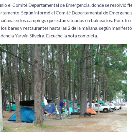
eunió el Comité Departamental de Emergencia, donde se resolvió fle
partamento. Según informó el Comité Departamental de Emergencia
 mañana en los campings que están situados en balnearios. Por otro 
 los bares y restaurantes hasta las 2 de la mañana, según manifestó
ndencia Yarwin Silveira. Escuche la nota completa.