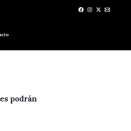
acto
tes podrán