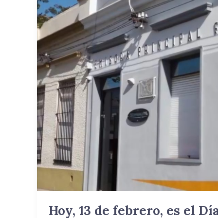
13
de
febrero,
es
el
Día
Mundial
de
la
Radio.
Hoy, 13 de febrero, es el Dí