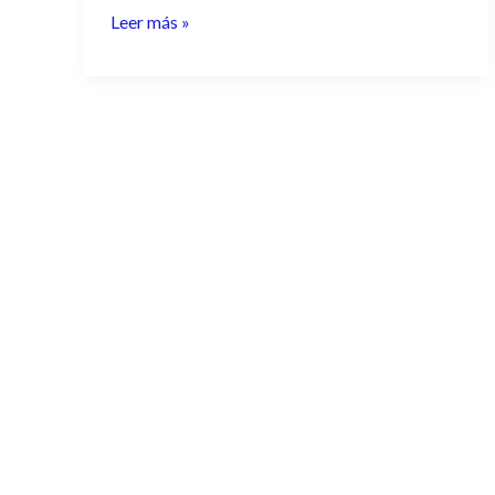
Leer más »
diseñar
su
nuevo
logo.