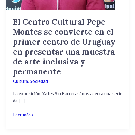
en
el
primer
El Centro Cultural Pepe
centro
Montes se convierte en el
de
Uruguay
primer centro de Uruguay
en
en presentar una muestra
presentar
de arte inclusiva y
una
muestra
permanente
de
Cultura
,
Sociedad
arte
inclusiva
La exposición “Artes Sin Barreras” nos acerca una serie
y
de […]
permanente
Leer más »