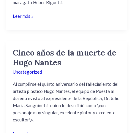
manos
maragato Heber Riguetti.
Leer más »
Cinco años de la muerte de
Cinco
años
Hugo Nantes
de
Uncategorized
la
muerte
Al cumplirse el quinto aniversario del fallecimiento del
de
artista plástico Hugo Nantes, el equipo de Puesta al
Hugo
día entrevistó al expresidente de la República, Dr. Julio
Nantes
María Sanguinetti, quien lo describió como \»un
personaje muy singular, excelente pintor y excelente
escultor\».