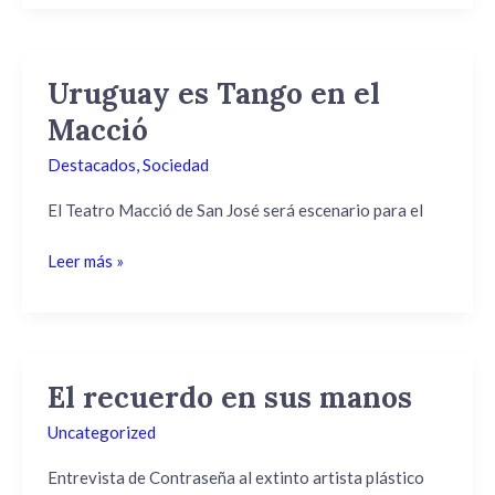
Uruguay es Tango en el
Uruguay
es
Macció
Tango
Destacados
,
Sociedad
en
el
El Teatro Macció de San José será escenario para el
Macció
Leer más »
El recuerdo en sus manos
El
recuerdo
Uncategorized
en
sus
Entrevista de Contraseña al extinto artista plástico