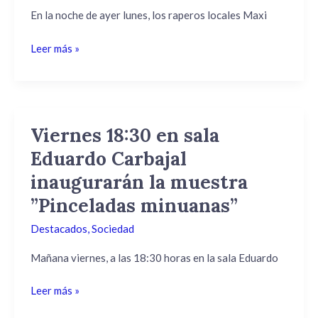
con
En la noche de ayer lunes, los raperos locales Maxi
Maxi
Leer más »
y
M4go
desde
estudios
Viernes 18:30 en sala
Viernes
18:30
Eduardo Carbajal
en
inaugurarán la muestra
sala
Eduardo
”Pinceladas minuanas”
Carbajal
Destacados
,
Sociedad
inaugurarán
la
Mañana viernes, a las 18:30 horas en la sala Eduardo
muestra
”Pinceladas
Leer más »
minuanas”