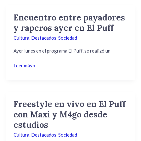
Encuentro entre payadores
Encuentro
entre
y raperos ayer en El Puff
payadores
Cultura
,
Destacados
,
Sociedad
y
raperos
Ayer lunes en el programa El Puff, se realizó un
ayer
en
Leer más »
El
Puff
Freestyle en vivo en El Puff
Freestyle
en
con Maxi y M4go desde
vivo
estudios
en
El
Cultura
,
Destacados
,
Sociedad
Puff