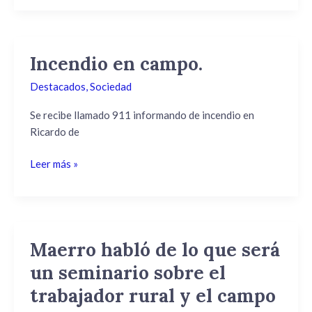
Incendio en campo.
Incendio
en
Destacados
,
Sociedad
campo.
Se recibe llamado 911 informando de incendio en
Ricardo de
Leer más »
Maerro habló de lo que será
Maerro
habló
un seminario sobre el
de
trabajador rural y el campo
lo