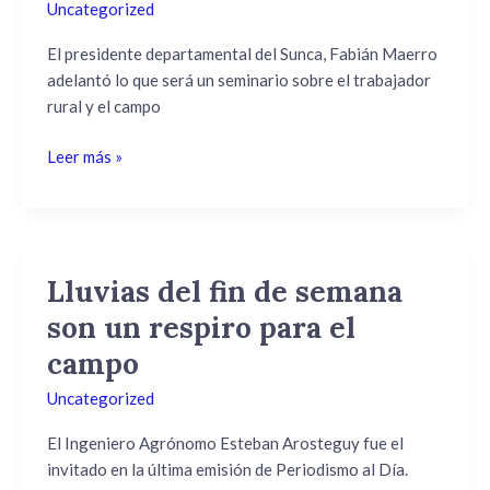
que
Uncategorized
será
un
El presidente departamental del Sunca, Fabián Maerro
seminario
adelantó lo que será un seminario sobre el trabajador
sobre
rural y el campo
el
Leer más »
trabajador
rural
y
el
campo
Lluvias del fin de semana
Lluvias
del
son un respiro para el
fin
campo
de
semana
Uncategorized
son
un
El Ingeniero Agrónomo Esteban Arosteguy fue el
respiro
invitado en la última emisión de Periodismo al Día.