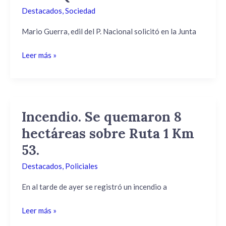
Destacados
,
Sociedad
LA
SEQUÍA
Mario Guerra, edil del P. Nacional solicitó en la Junta
Leer más »
Incendio. Se quemaron 8
Incendio.
Se
hectáreas sobre Ruta 1 Km
quemaron
53.
8
hectáreas
Destacados
,
Policiales
sobre
Ruta
En al tarde de ayer se registró un incendio a
1
Leer más »
Km
53.