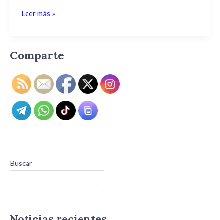
para
Leer más »
el
campo
Comparte
Buscar
Buscar
Noticias recientes