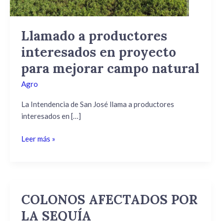
mejorar
campo
natural
Llamado a productores
interesados en proyecto
para mejorar campo natural
Agro
La Intendencia de San José llama a productores
interesados en […]
Leer más »
COLONOS AFECTADOS POR
COLONOS
AFECTADOS
LA SEQUÍA
POR