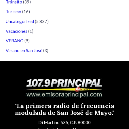
Tránsito
(39)
Turismo
(16)
Uncategorized
(5.837)
Vacaciones
(1)
VERANO
(9)
Verano en San José
(3)
"La primera radio de frecuencia
modulada de San José de Mayo."
Di Martino 535, C.P. 80000