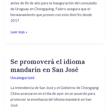
antes de fin de año para la inauguración del consulado
antes
de Uruguay en Chongquing, Falero asegura que el
de
hermanamiento que poseen con este distrito desde
fin
2017
de
año
Leer más »
Se promoverá el idioma
Se
promoverá
mandarín en San José
el
Uncategorized
idioma
mandarín
La Intendencia de San José y el Gobierno de Chongqing
en
China avanzaron en el día de ayer en un acuerdo para
San
promover la enseñanza del idioma mandarín en San
José
José