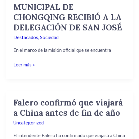
POPULAR
MUNICIPAL DE
MUNICIPAL
CHONGQING RECIBIÓ A LA
DE
CHONGQING
DELEGACIÓN DE SAN JOSÉ
RECIBIÓ
Destacados
,
Sociedad
A
LA
En el marco de la misión oficial que se encuentra
DELEGACIÓN
DE
Leer más »
SAN
JOSÉ
Falero confirmó que viajará
Falero
confirmó
a China antes de fin de año
que
Uncategorized
viajará
a
El intendente Falero ha confirmado que viajará a China
China