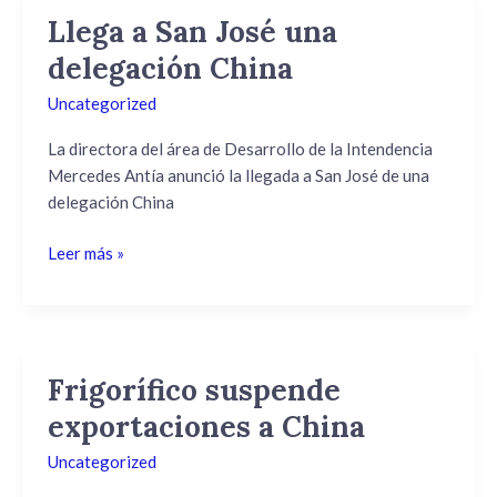
Llega a San José una
Llega
a
delegación China
San
Uncategorized
José
una
La directora del área de Desarrollo de la Intendencia
delegación
Mercedes Antía anunció la llegada a San José de una
China
delegación China
Leer más »
Frigorífico suspende
Frigorífico
suspende
exportaciones a China
exportaciones
Uncategorized
a
China