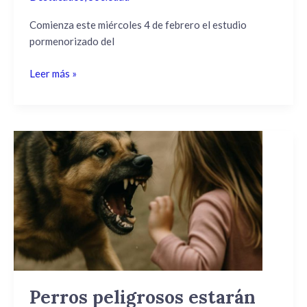
Comienza este miércoles 4 de febrero el estudio
pormenorizado del
Leer más »
Perros
peligrosos
estarán
en
caniles
aparte
y
no
tendrán
contacto
Perros peligrosos estarán
con