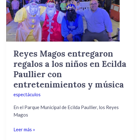
regalos
a
los
niños
en
Ecilda
Paullier
Reyes Magos entregaron
con
regalos a los niños en Ecilda
entretenimientos
y
Paullier con
música
entretenimientos y música
espectáculos
En el Parque Municipal de Ecilda Paullier, los Reyes
Magos
Leer más »