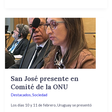
San
José
presente
en
Comité
de
la
ONU
San José presente en
Comité de la ONU
Destacados
,
Sociedad
Los días 10 y 11 de febrero, Uruguay se presentó