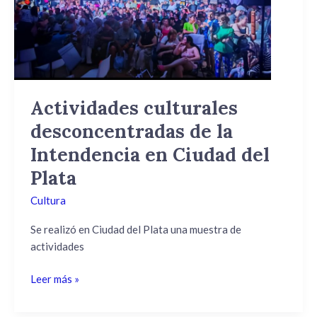
la
Intendencia
en
Ciudad
del
Plata
Actividades culturales
desconcentradas de la
Intendencia en Ciudad del
Plata
Cultura
Se realizó en Ciudad del Plata una muestra de
actividades
Leer más »