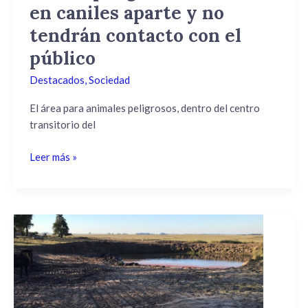
en caniles aparte y no
el
público
tendrán contacto con el
público
Destacados
,
Sociedad
El área para animales peligrosos, dentro del centro
transitorio del
Leer más »
Desarrollo
pretende
llegar
a
mas
de