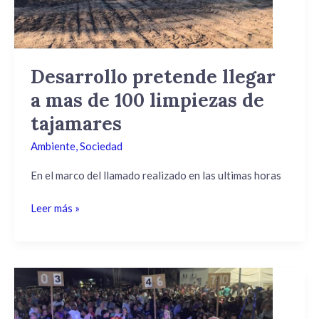
100
limpiezas
de
tajamares
Desarrollo pretende llegar
a mas de 100 limpiezas de
tajamares
Ambiente
,
Sociedad
En el marco del llamado realizado en las ultimas horas
Leer más »
Reyes
Magos
entregaron