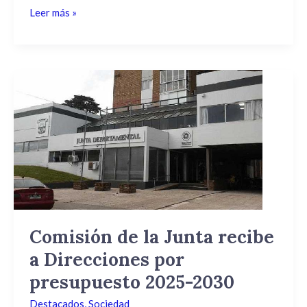
Leer más »
Comisión
de
la
Junta
recibe
a
Direcciones
por
presupuesto
2025-
Comisión de la Junta recibe
2030
a Direcciones por
presupuesto 2025-2030
Destacados
,
Sociedad