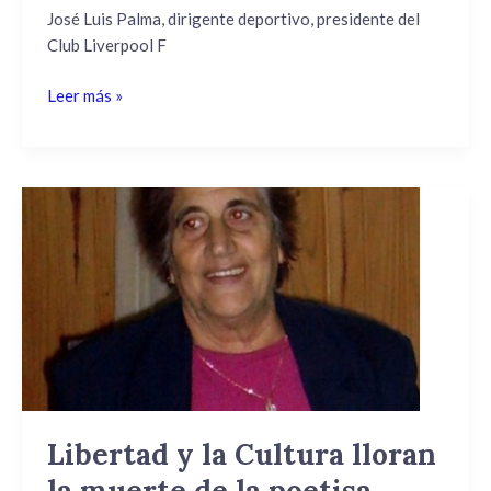
José Luis Palma, dirigente deportivo, presidente del
Club Liverpool F
Leer más »
Libertad
y
la
Cultura
lloran
la
muerte
de
la
poetisa
Libertad y la Cultura lloran
«Alma
la muerte de la poetisa
del