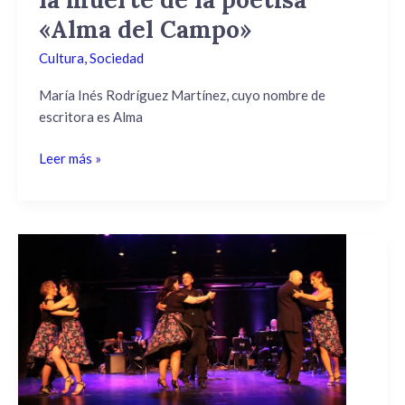
Campo»
«Alma del Campo»
Cultura
,
Sociedad
María Inés Rodríguez Martínez, cuyo nombre de
escritora es Alma
Leer más »
«Herencias
del
Tango»
en
el
teatro
Macció
con