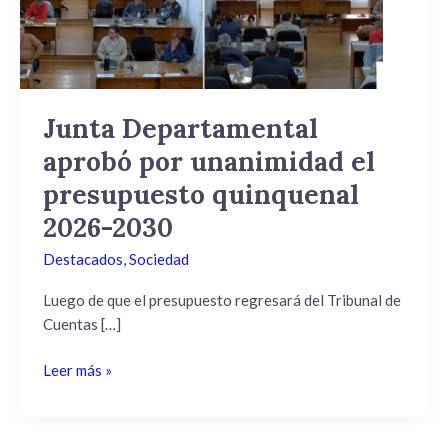
el
presupuesto
quinquenal
2026-
2030
Junta Departamental
aprobó por unanimidad el
presupuesto quinquenal
2026-2030
Destacados
,
Sociedad
Luego de que el presupuesto regresará del Tribunal de
Cuentas […]
Leer más »