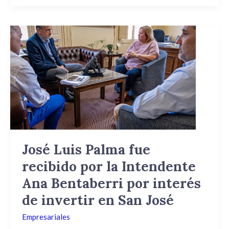
José
Luis
Palma
fue
recibido
por
la
Intendente
Ana
Bentaberri
José Luis Palma fue
por
recibido por la Intendente
interés
de
Ana Bentaberri por interés
invertir
de invertir en San José
en
San
Empresariales
José