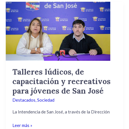
Talleres
lúdicos,
de
capacitación
y
recreativos
para
jóvenes
de
San
Talleres lúdicos, de
José
capacitación y recreativos
para jóvenes de San José
Destacados
,
Sociedad
La Intendencia de San José, a través de la Dirección
Leer más »