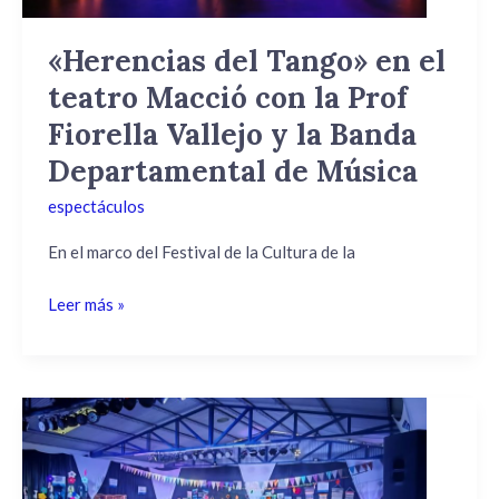
la
Prof
«Herencias del Tango» en el
Fiorella
teatro Macció con la Prof
Vallejo
y
Fiorella Vallejo y la Banda
la
Departamental de Música
Banda
Departamental
espectáculos
de
En el marco del Festival de la Cultura de la
Música
Leer más »
Actividades
culturales
desconcentradas
de