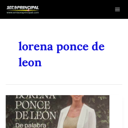
Ir
Mai
al
Men
contenido
lorena ponce de
leon
En
su
libro
Lorena
Ponce