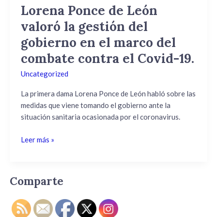
Lorena Ponce de León
Lorena
Ponce
valoró la gestión del
de
gobierno en el marco del
León
valoró
combate contra el Covid-19.
la
Uncategorized
gestión
del
La primera dama Lorena Ponce de León habló sobre las
gobierno
medidas que viene tomando el gobierno ante la
en
situación sanitaria ocasionada por el coronavirus.
el
marco
Leer más »
del
combate
contra
Comparte
el
Covid-
19.