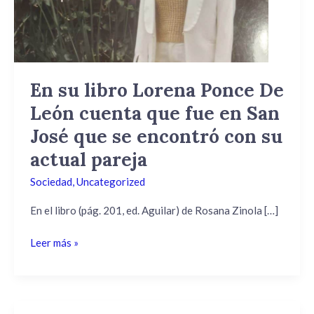
De
León
cuenta
que
fue
En su libro Lorena Ponce De
en
León cuenta que fue en San
San
José
José que se encontró con su
que
actual pareja
se
encontró
Sociedad
,
Uncategorized
con
En el libro (pág. 201, ed. Aguilar) de Rosana Zinola […]
su
actual
Leer más »
pareja