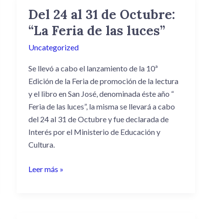
Del 24 al 31 de Octubre:
Del
24
“La Feria de las luces”
al
Uncategorized
31
de
Se llevó a cabo el lanzamiento de la 10ª
Octubre:
Edición de la Feria de promoción de la lectura
“La
y el libro en San José, denominada éste año “
Feria
Feria de las luces”, la misma se llevará a
cabo
de
del 24 al 31 de Octubre y fue declarada de
las
Interés por el Ministerio de Educación y
luces”
Cultura.
Leer más »