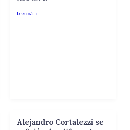
públicos.
Leer más »
Alejandro Cortalezzi se
Alejandro
Cortalezzi