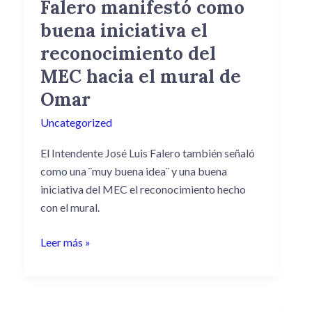
Falero manifestó como
Falero
manifestó
buena iniciativa el
como
reconocimiento del
buena
MEC hacia el mural de
iniciativa
el
Omar
reconocimiento
Uncategorized
del
MEC
El Intendente José Luis Falero también señaló
hacia
como una ¨muy buena idea¨ y una buena
el
iniciativa del MEC el reconocimiento hecho
mural
con el mural.
de
Omar
Leer más »