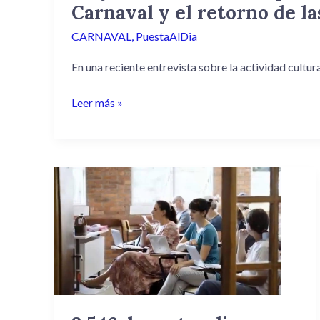
Carnaval y el retorno de la
CARNAVAL
,
PuestaAlDia
En una reciente entrevista sobre la actividad cultura
Leer más »
3.546
docentes
dieron
pruebas
para
el
reconocimiento
universitario