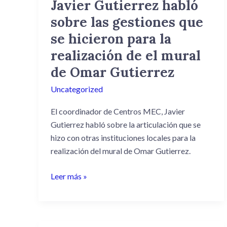
Javier Gutierrez habló
Javier
Gutierrez
sobre las gestiones que
habló
se hicieron para la
sobre
realización de el mural
las
gestiones
de Omar Gutierrez
que
Uncategorized
se
hicieron
El coordinador de Centros MEC, Javier
para
Gutierrez habló sobre la articulación que se
la
hizo con otras instituciones locales para la
realización
realización del mural de Omar Gutierrez.
de
el
Leer más »
mural
de
Omar
Gutierrez