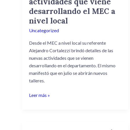
actividades que viene
de
desarrollando el MEC a
las
nivel local
actividades
que
Uncategorized
viene
Desde el MEC a nivel local su referente
desarrollando
Alejandro Cortalezzí brindó detalles de las
el
nuevas actividades que se vienen
MEC
desarrollando en el departamento. El mismo
a
manifestó que en julio se abrirán nuevos
nivel
talleres.
local
Leer más »