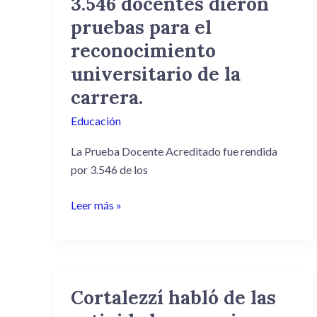
3.546 docentes dieron
de
pruebas para el
la
carrera.
reconocimiento
universitario de la
carrera.
Educación
La Prueba Docente Acreditado fue rendida
por 3.546 de los
Leer más »
Cortalezzí habló de las
Cortalezzí
habló