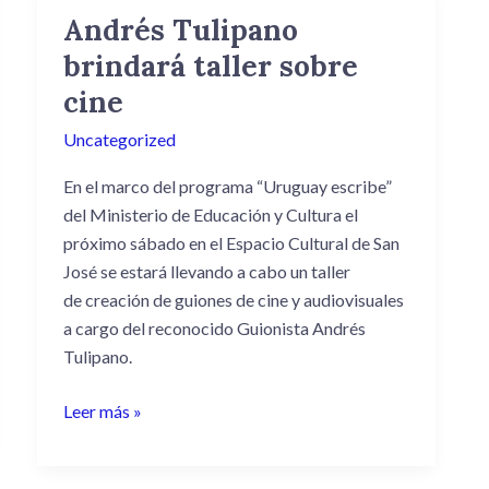
Andrés Tulipano
Andrés
Tulipano
brindará taller sobre
brindará
cine
taller
sobre
Uncategorized
cine
En el marco del programa “Uruguay escribe”
del Ministerio de Educación y Cultura el
próximo sábado en el Espacio Cultural de San
José se estará llevando a cabo un taller
de
creación de guiones de cine y audiovisuales
a cargo del reconocido Guionista Andrés
Tulipano.
Leer más »