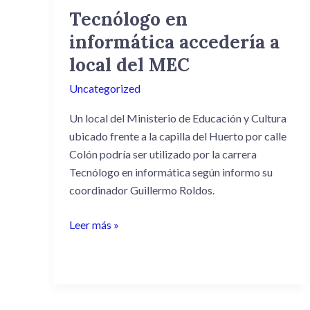
Tecnólogo en
Tecnólogo
en
informática accedería a
informática
local del MEC
accedería
a
Uncategorized
local
Un local del Ministerio de Educación y Cultura
del
ubicado frente a la capilla del Huerto por calle
MEC
Colón podría ser utilizado por la carrera
Tecnólogo en informática según informo su
coordinador Guillermo Roldos.
Leer más »