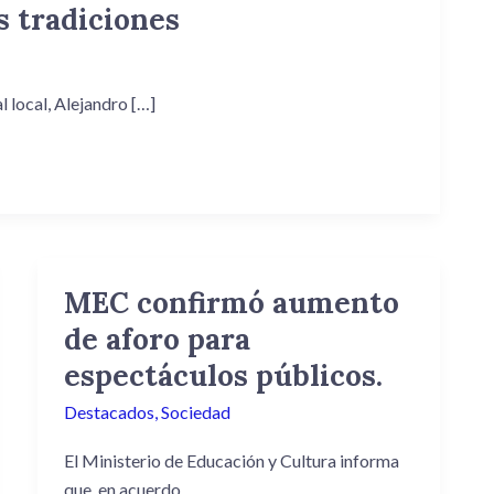
s tradiciones
l local, Alejandro […]
MEC confirmó aumento
MEC
confirmó
de aforo para
aumento
espectáculos públicos.
de
aforo
Destacados
,
Sociedad
para
El Ministerio de Educación y Cultura informa
espectáculos
que, en acuerdo