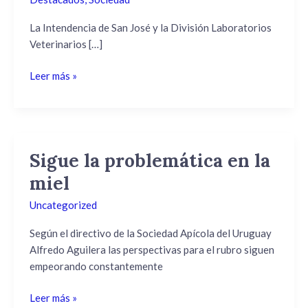
alimentos
–
La Intendencia de San José y la División Laboratorios
sala
Veterinarios […]
extracción
y
Leer más »
acopio
de
miel.
Sigue la problemática en la
Sigue
la
miel
problemática
Uncategorized
en
la
Según el directivo de la Sociedad Apícola del Uruguay
miel
Alfredo Aguilera las perspectivas para el rubro siguen
empeorando constantemente
Leer más »