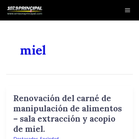
Ir
Mai
al
Men
contenido
miel
Renovación del carné de
Renovación
del
manipulación de alimentos
carné
– sala extracción y acopio
de
manipulación
de miel.
de
Destacados
,
Sociedad