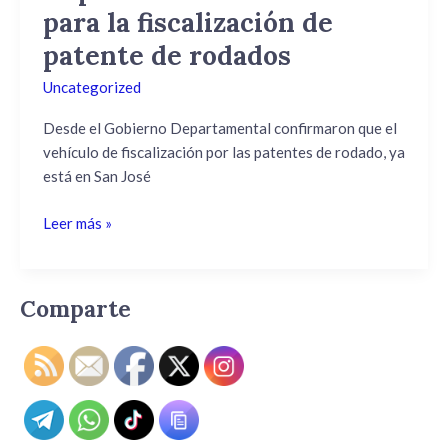
para la fiscalización de
el
primer
patente de rodados
Departamento
Uncategorized
con
vehículo
Desde el Gobierno Departamental confirmaron que el
para
vehículo de fiscalización por las patentes de rodado, ya
la
está en San José
fiscalización
de
Leer más »
patente
de
rodados
Comparte