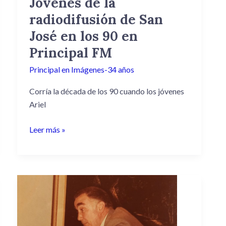
Jóvenes de la
los
radiodifusión de San
90
en
José en los 90 en
Principal
Principal FM
FM
Principal en Imágenes-34 años
Corría la década de los 90 cuando los jóvenes
Ariel
Leer más »
Esc
Pedro
W
Cersósimo