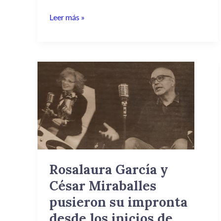
Leer más »
Rosalaura
García
y
César
Miraballes
pusieron
su
impronta
Rosalaura García y
desde
César Miraballes
los
inicios
pusieron su impronta
de
desde los inicios de