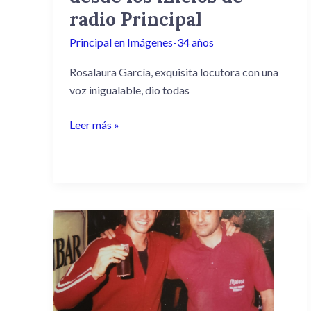
radio
radio Principal
Principal
Principal en Imágenes-34 años
Rosalaura García, exquisita locutora con una
voz inigualable, dio todas
Leer más »
«Locomoción
Gratis»
el
exitoso
programa
radial