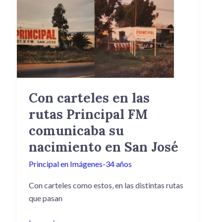
carteles
en
las
rutas
Principal
FM
comunicaba
Con carteles en las
su
rutas Principal FM
nacimiento
en
comunicaba su
San
nacimiento en San José
José
Principal en Imágenes-34 años
Con carteles como estos, en las distintas rutas
que pasan