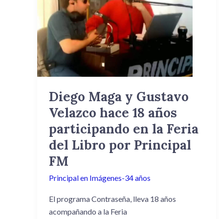
Maga
y
Gustavo
Velazco
hace
18
años
Diego Maga y Gustavo
participando
Velazco hace 18 años
en
la
participando en la Feria
Feria
del Libro por Principal
del
FM
Libro
por
Principal en Imágenes-34 años
Principal
El programa Contraseña, lleva 18 años
FM
acompañando a la Feria