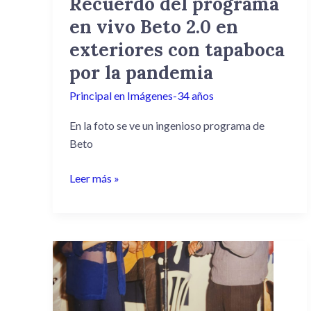
Recuerdo del programa
exteriores
en vivo Beto 2.0 en
con
tapaboca
exteriores con tapaboca
por
por la pandemia
la
pandemia
Principal en Imágenes-34 años
En la foto se ve un ingenioso programa de
Beto
Leer más »
Inolvidable
recuerdo
de
«Chiche»