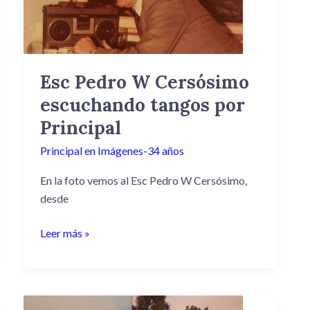
escuchando
tangos
por
Principal
Esc Pedro W Cersósimo
escuchando tangos por
Principal
Principal en Imágenes-34 años
En la foto vemos al Esc Pedro W Cersósimo,
desde
Leer más »
Con