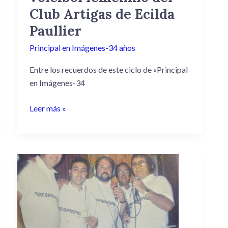
del
Club Artigas de Ecilda
Club
Artigas
Paullier
de
Principal en Imágenes-34 años
Ecilda
Paullier
Entre los recuerdos de este ciclo de «Principal
en Imágenes-34
Leer más »
Fútbol
Principal
con
el
equipo
de