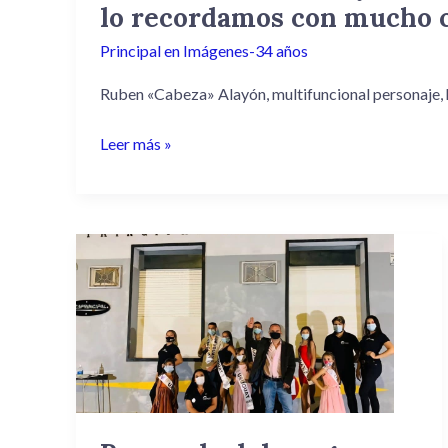
lo recordamos con mucho 
Principal en Imágenes-34 años
Ruben «Cabeza» Alayón, multifuncional personaje, h
Leer más »
Recuerdo
del
programa
en
vivo
Beto
2.0
en