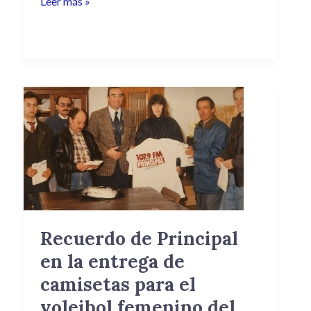
Leer más »
Recuerdo
de
Principal
en
la
entrega
de
camisetas
Recuerdo de Principal
para
en la entrega de
el
voleibol
camisetas para el
femenino
voleibol femenino del