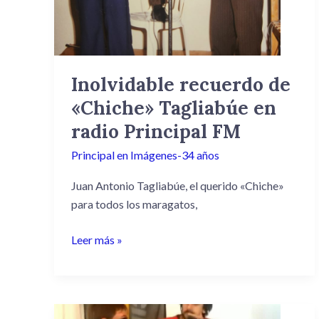
Tagliabúe
en
radio
Principal
Inolvidable recuerdo de
FM
«Chiche» Tagliabúe en
radio Principal FM
Principal en Imágenes-34 años
Juan Antonio Tagliabúe, el querido «Chiche»
para todos los maragatos,
Leer más »
Diego