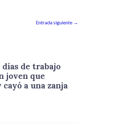
disminuir
el
volumen.
Entrada siguiente
→
 días de trabajo
n joven que
 cayó a una zanja