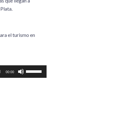
as que llegan a
Plata.
ara el turismo en
Utiliza
00:00
las
teclas
de
flecha
arriba/abajo
para
aumentar
o