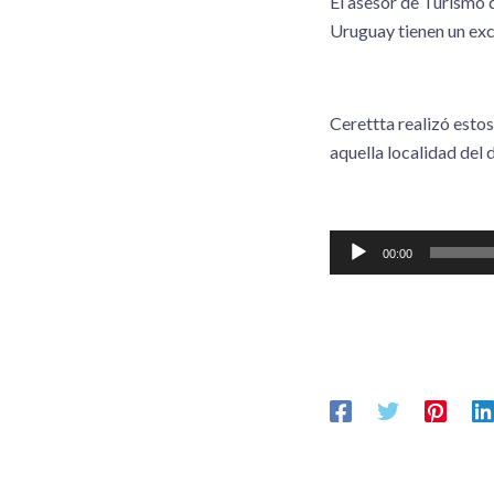
El asesor de Turismo d
Uruguay tienen un exce
Cerettta realizó esto
aquella localidad del
Reproductor
00:00
de
audio