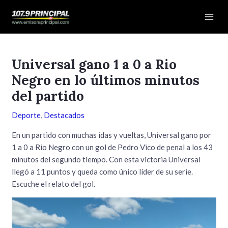
Ir
Navegación
Mai
al
de
Men
contenido
entradas
Universal gano 1 a 0 a Rio
Negro en lo últimos minutos
del partido
Deporte
,
Destacados
En un partido con muchas idas y vueltas, Universal gano por
1 a 0 a Rio Negro con un gol de Pedro Vico de penal a los 43
minutos del segundo tiempo. Con esta victoria Universal
llegó a 11 puntos y queda como único líder de su serie.
Escuche el relato del gol.