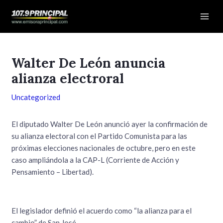
Ir
Navegación
Mai
al
de
Men
contenido
entradas
Walter De León anuncia
alianza electroral
Uncategorized
El diputado Walter De León anunció ayer la confirmación de
su alianza electoral con el Partido Comunista para las
próximas elecciones nacionales de octubre, pero en este
caso ampliándola a la CAP-L (Corriente de Acción y
Pensamiento – Libertad).
El legislador definió el acuerdo como “la alianza para el
cambio” de San José.