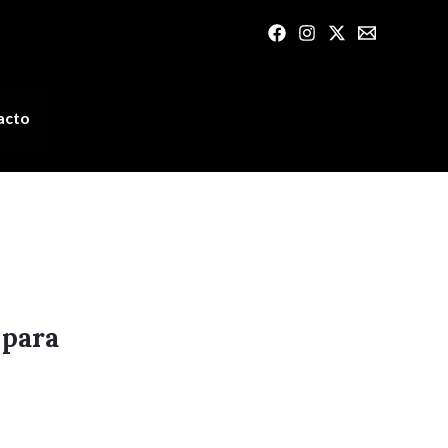
acto
 para