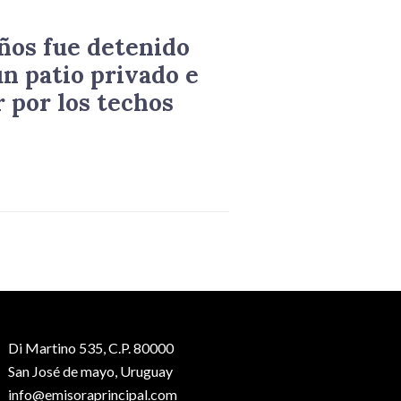
años fue detenido
un patio privado e
 por los techos
Di Martino 535, C.P. 80000
San José de mayo, Uruguay
info@emisoraprincipal.com