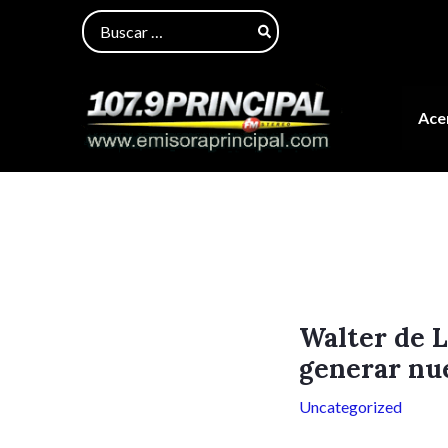
Ir
Navegación
Buscar
al
de
por:
contenido
entradas
Acer
Walter de 
generar nu
Uncategorized