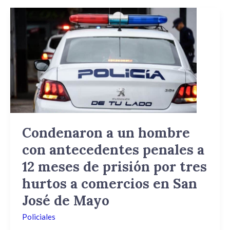
Condenaron
a
un
hombre
con
antecedentes
penales
a
12
meses
Condenaron a un hombre
de
con antecedentes penales a
prisión
por
12 meses de prisión por tres
tres
hurtos a comercios en San
hurtos
José de Mayo
a
comercios
Policiales
en