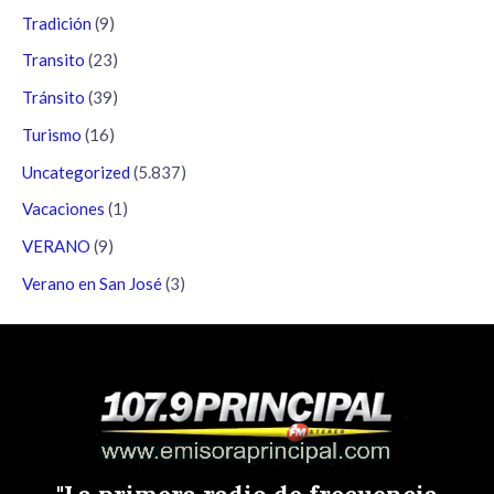
Tradición
(9)
Transito
(23)
Tránsito
(39)
Turismo
(16)
Uncategorized
(5.837)
Vacaciones
(1)
VERANO
(9)
Verano en San José
(3)