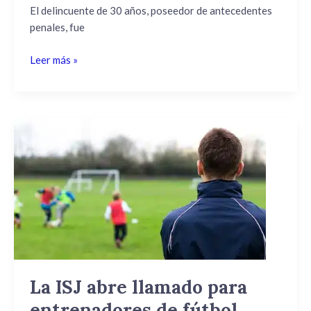
San
El delincuente de 30 años, poseedor de antecedentes
José
penales, fue
de
Mayo
Leer más »
La
ISJ
abre
llamado
para
entrenadores
de
fútbol
interesados
en
La ISJ abre llamado para
desempeñarse
entrenadores de fútbol
en