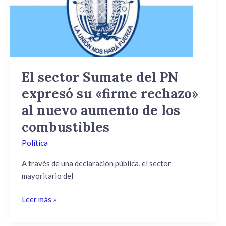
PN
expresó
su
«firme
rechazo»
al
El sector Sumate del PN
nuevo
expresó su «firme rechazo»
aumento
de
al nuevo aumento de los
los
combustibles
combustibles
Política
A través de una declaración pública, el sector
mayoritario del
Leer más »