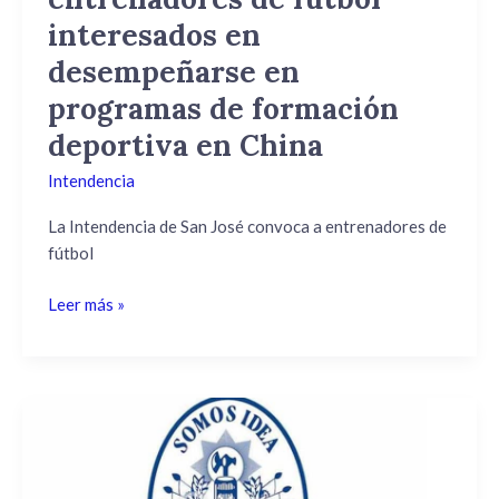
programas
interesados en
de
desempeñarse en
formación
programas de formación
deportiva
en
deportiva en China
China
Intendencia
La Intendencia de San José convoca a entrenadores de
fútbol
Leer más »
El
sector
Sumate
del