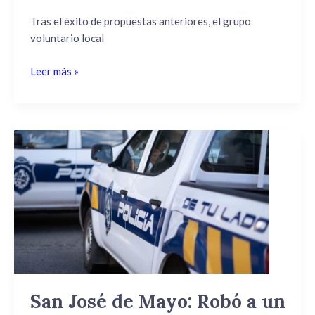
alentar
a
Tras el éxito de propuestas anteriores, el grupo
la
voluntario local
selección
Leer más »
San
José
de
Mayo:
Robó
a
un
anciano
en
el
San José de Mayo: Robó a un
Mercado