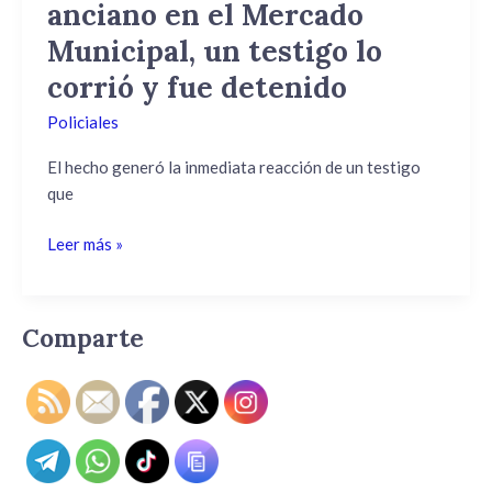
anciano en el Mercado
Municipal,
un
Municipal, un testigo lo
testigo
corrió y fue detenido
lo
corrió
Policiales
y
El hecho generó la inmediata reacción de un testigo
fue
que
detenido
Leer más »
Comparte