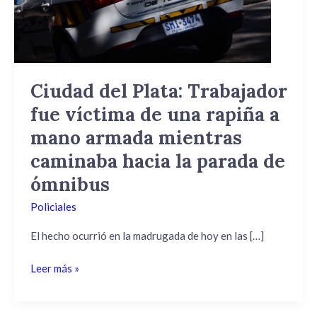
víctima
de
una
rapiña
a
Ciudad del Plata: Trabajador
mano
fue víctima de una rapiña a
armada
mientras
mano armada mientras
caminaba
caminaba hacia la parada de
hacia
ómnibus
la
parada
Policiales
de
ómnibus
El hecho ocurrió en la madrugada de hoy en las […]
Leer más »