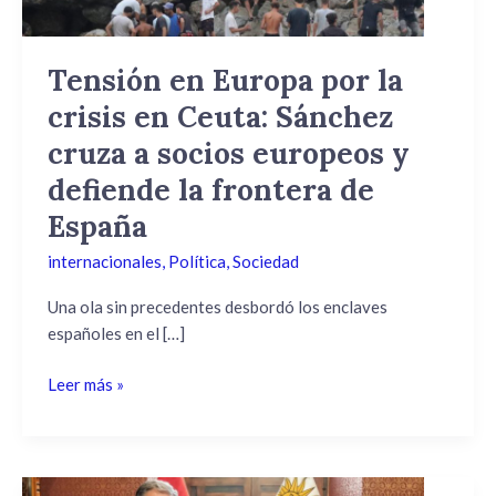
Ceuta:
Sánchez
cruza
Tensión en Europa por la
a
crisis en Ceuta: Sánchez
socios
europeos
cruza a socios europeos y
y
defiende la frontera de
defiende
España
la
frontera
internacionales
,
Política
,
Sociedad
de
España
Una ola sin precedentes desbordó los enclaves
españoles en el […]
Leer más »
Yamandú