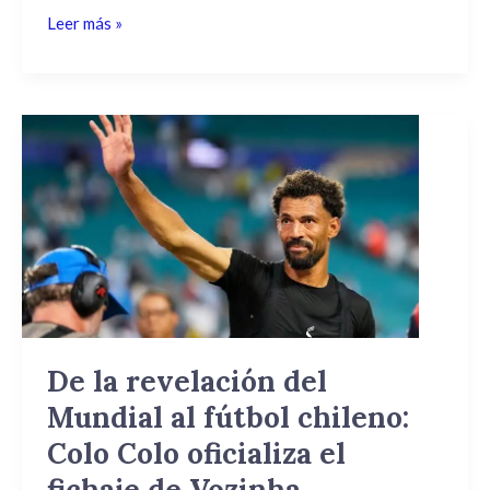
Leer más »
De
la
revelación
del
Mundial
al
fútbol
chileno:
Colo
Colo
De la revelación del
oficializa
Mundial al fútbol chileno:
el
fichaje
Colo Colo oficializa el
de
fichaje de Vozinha