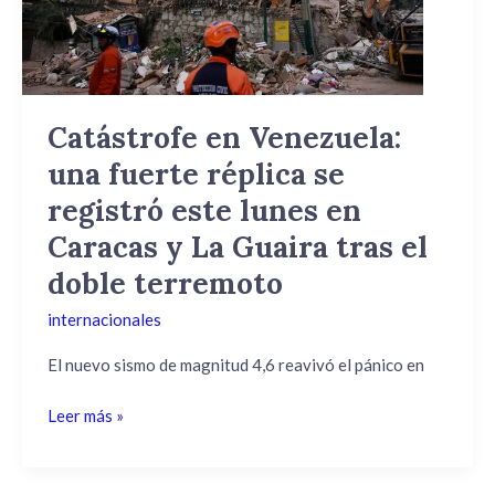
réplica
se
registró
este
lunes
Catástrofe en Venezuela:
en
una fuerte réplica se
Caracas
y
registró este lunes en
La
Caracas y La Guaira tras el
Guaira
doble terremoto
tras
el
internacionales
doble
terremoto
El nuevo sismo de magnitud 4,6 reavivó el pánico en
Leer más »