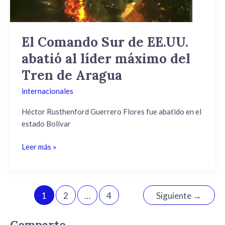
líder
máximo
del
El Comando Sur de EE.UU.
Tren
abatió al líder máximo del
de
Aragua
Tren de Aragua
internacionales
Héctor Rusthenford Guerrero Flores fue abatido en el
estado Bolívar
Leer más »
1
2
…
4
Siguiente
→
Comparte