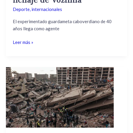
Vozinha
Deporte
,
internacionales
El experimentado guardameta caboverdiano de 40
años llega como agente
Leer más »
A
un
mes
del
doble
terremoto
en
Venezuela:
la