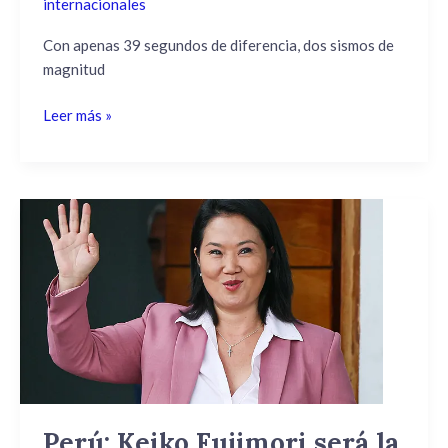
internacionales
Con apenas 39 segundos de diferencia, dos sismos de
magnitud
Leer más »
Perú:
Keiko
Fujimori
será
la
nueva
presidenta
tras
el
escrutinio
Perú: Keiko Fujimori será la