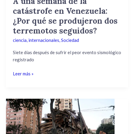
A una semana de la
se
catástrofe en Venezuela:
produjeron
dos
¿Por qué se produjeron dos
terremotos
terremotos seguidos?
seguidos?
ciencia
,
internacionales
,
Sociedad
Siete días después de sufrir el peor evento sismológico
registrado
Leer más »
Catástrofe
en
Venezuela:
una
fuerte