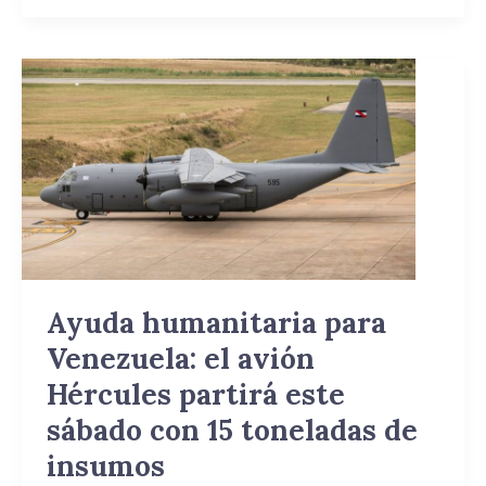
Ayuda
humanitaria
para
Venezuela:
el
avión
Hércules
partirá
este
sábado
Ayuda humanitaria para
con
Venezuela: el avión
15
toneladas
Hércules partirá este
de
sábado con 15 toneladas de
insumos
insumos