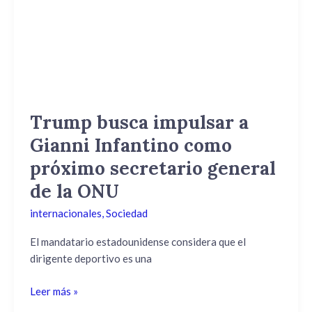
a
Gianni
Infantino
como
próximo
secretario
general
Trump busca impulsar a
de
Gianni Infantino como
la
ONU
próximo secretario general
de la ONU
internacionales
,
Sociedad
El mandatario estadounidense considera que el
dirigente deportivo es una
Leer más »