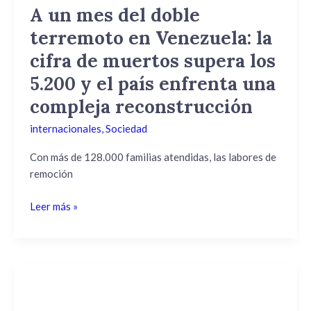
cifra
A un mes del doble
de
terremoto en Venezuela: la
muertos
supera
cifra de muertos supera los
los
5.200 y el país enfrenta una
5.200
compleja reconstrucción
y
el
internacionales
,
Sociedad
país
enfrenta
Con más de 128.000 familias atendidas, las labores de
una
remoción
compleja
reconstrucción
Leer más »
Trump
busca
impulsar