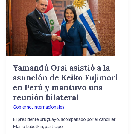
Orsi
asistió
a
la
asunción
de
Keiko
Fujimori
en
Yamandú Orsi asistió a la
Perú
asunción de Keiko Fujimori
y
mantuvo
en Perú y mantuvo una
una
reunión bilateral
reunión
bilateral
Gobierno
,
internacionales
El presidente uruguayo, acompañado por el canciller
Mario Lubetkin, participó