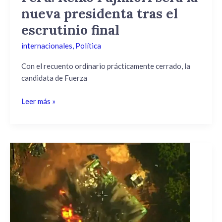
final
nueva presidenta tras el
escrutinio final
internacionales
,
Política
Con el recuento ordinario prácticamente cerrado, la
candidata de Fuerza
Leer más »
El
Comando
Sur
de
EE.UU.
abatió
al