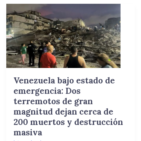
Venezuela
bajo
estado
de
emergencia:
Dos
terremotos
de
gran
magnitud
Venezuela bajo estado de
dejan
emergencia: Dos
cerca
de
terremotos de gran
200
magnitud dejan cerca de
muertos
200 muertos y destrucción
y
destrucción
masiva
masiva