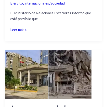
Ejército
,
internacionales
,
Sociedad
El Ministerio de Relaciones Exteriores informó que
está previsto que
Leer más »
A
una
semana
de
la
catástrofe
en
Venezuela:
¿Por
qué