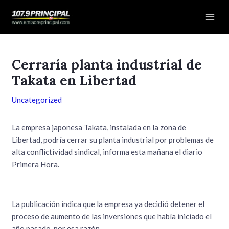
Ir
Navegación
Mai
al
de
Men
contenido
entradas
Cerraría planta industrial de
Takata en Libertad
Uncategorized
La empresa japonesa Takata, instalada en la zona de
Libertad, podría cerrar su planta industrial por problemas de
alta conflictividad sindical, informa esta mañana el diario
Primera Hora.
La publicación indica que la empresa ya decidió detener el
proceso de aumento de las inversiones que había iniciado el
año pasado, por esa razón.