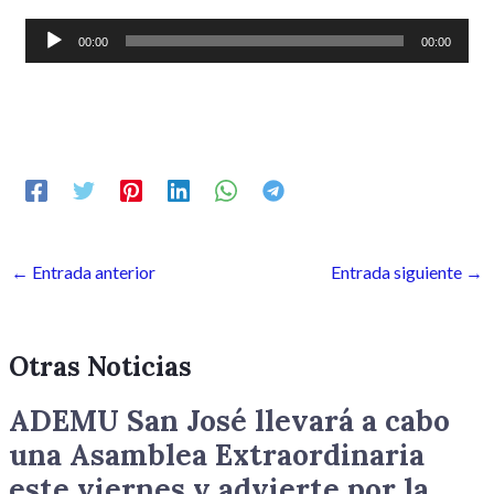
Reproductor
00:00
00:00
de
audio
←
Entrada anterior
Entrada siguiente
→
Otras Noticias
ADEMU San José llevará a cabo
una Asamblea Extraordinaria
este viernes y advierte por la