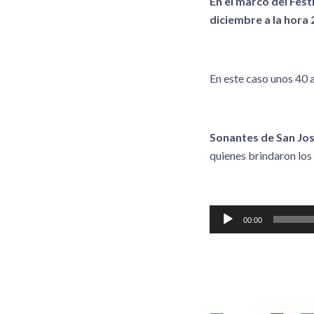
En el marco del Fest
diciembre a la hora
En este caso unos 40 
Sonantes de San Jo
quienes brindaron los 
Reproductor
00:00
de
audio