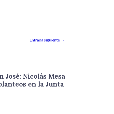
para
aumentar
o
disminuir
el
volumen.
Entrada siguiente
→
n José: Nicolás Mesa
planteos en la Junta