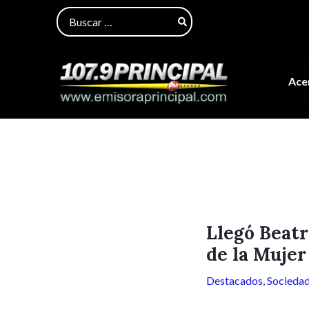
Ir
Navegación
Buscar
al
de
por:
contenido
entradas
Acer
Llegó Beatr
de la Mujer
Destacados
,
Socieda