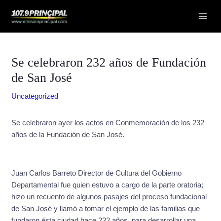
Ir
Navegación
Mai
al
de
Men
contenido
entradas
Se celebraron 232 años de Fundación
de San José
Uncategorized
Se celebraron ayer los actos en Conmemoración de los 232
años de la Fundación de San José.
Juan Carlos Barreto Director de Cultura del Gobierno
Departamental fue quien estuvo a cargo de la parte oratoria;
hizo un recuento de algunos pasajes del proceso fundacional
de San José y llamó a tomar el ejemplo de las familias que
fundaron ésta ciudad hace 232 años, para desarrollar una