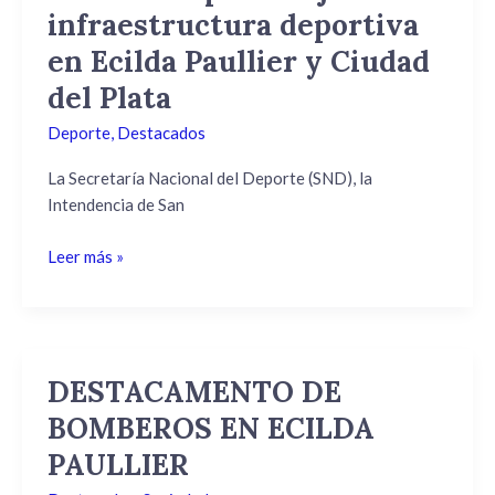
para
infraestructura deportiva
mejorar
en Ecilda Paullier y Ciudad
infraestructura
deportiva
del Plata
en
Deporte
,
Destacados
Ecilda
Paullier
La Secretaría Nacional del Deporte (SND), la
y
Intendencia de San
Ciudad
del
Leer más »
Plata
DESTACAMENTO DE
DESTACAMENTO
DE
BOMBEROS EN ECILDA
BOMBEROS
PAULLIER
EN
ECILDA