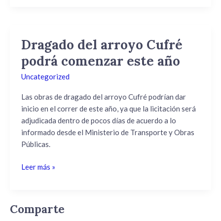
Dragado del arroyo Cufré
Dragado
del
podrá comenzar este año
arroyo
Uncategorized
Cufré
podrá
Las obras de dragado del arroyo Cufré podrían dar
comenzar
inicio en el correr de este año, ya que la licitación será
este
adjudicada dentro de pocos días de acuerdo a lo
año
informado desde el Ministerio de Transporte y Obras
Públicas.
Leer más »
Comparte