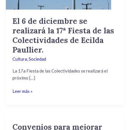
17ª
Fiesta
de
El 6 de diciembre se
las
realizará la 17ª Fiesta de las
Colectividades
de
Colectividades de Ecilda
Ecilda
Paullier.
Paullier.
Cultura
,
Sociedad
La 17a Fiesta de las Colectividades se realizará el
próximo […]
Leer más »
Convenios para mejorar
Convenios