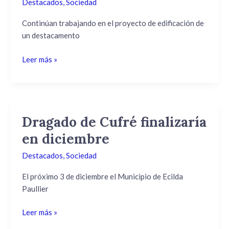
Destacados
,
Sociedad
PAULLIER
Continúan trabajando en el proyecto de edificación de
un destacamento
Leer más »
Dragado de Cufré finalizaría
Dragado
de
en diciembre
Cufré
Destacados
,
Sociedad
finalizaría
en
El próximo 3 de diciembre el Municipio de Ecilda
diciembre
Paullier
Leer más »