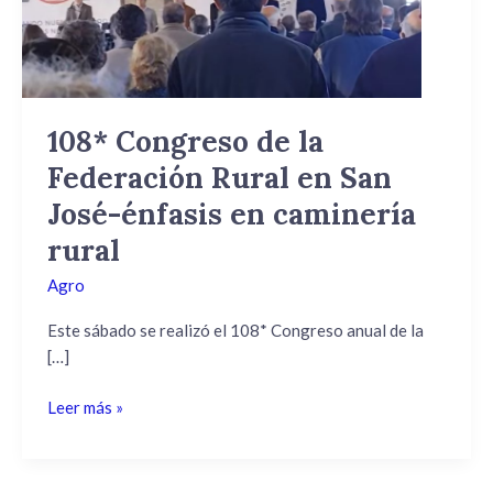
Rural
en
San
José-
énfasis
108* Congreso de la
en
Federación Rural en San
caminería
rural
José-énfasis en caminería
rural
Agro
Este sábado se realizó el 108* Congreso anual de la
[…]
Leer más »