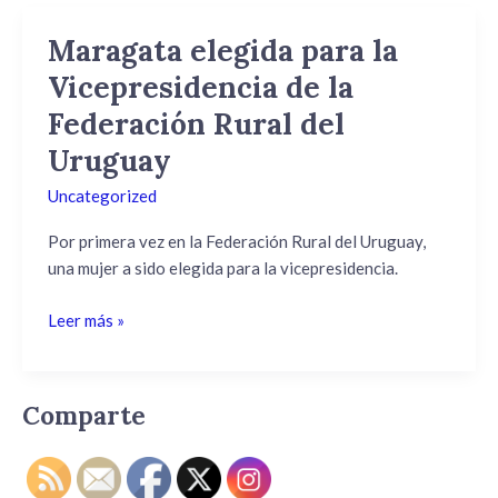
Maragata elegida para la
Maragata
elegida
Vicepresidencia de la
para
Federación Rural del
la
Vicepresidencia
Uruguay
de
Uncategorized
la
Federación
Por primera vez en la Federación Rural del Uruguay,
Rural
una mujer a sido elegida para la vicepresidencia.
del
Uruguay
Leer más »
Comparte