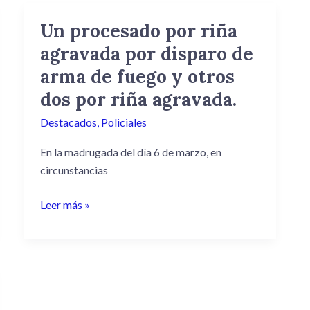
de
Un procesado por riña
Un
la
procesado
agravada por disparo de
Pizza
por
en
arma de fuego y otros
riña
AFE
dos por riña agravada.
agravada
por
Destacados
,
Policiales
disparo
En la madrugada del día 6 de marzo, en
de
circunstancias
arma
de
Leer más »
fuego
y
otros
dos
por
riña