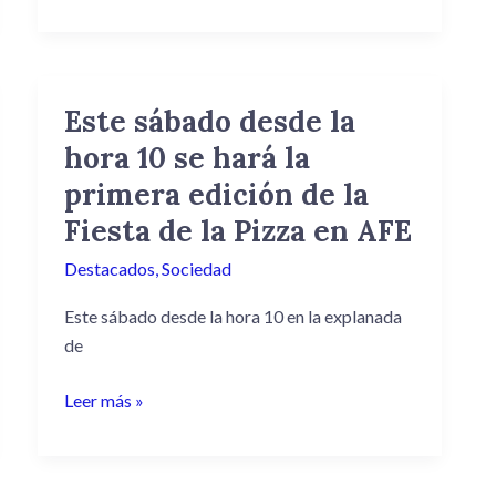
Este sábado desde la
Este
sábado
hora 10 se hará la
desde
primera edición de la
la
Fiesta de la Pizza en AFE
hora
10
Destacados
,
Sociedad
se
Este sábado desde la hora 10 en la explanada
hará
de
la
primera
Leer más »
edición
de
la
Fiesta