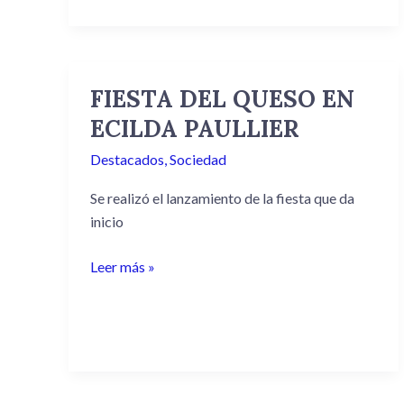
FIESTA DEL QUESO EN
FIESTA
DEL
ECILDA PAULLIER
QUESO
Destacados
,
Sociedad
EN
ECILDA
Se realizó el lanzamiento de la fiesta que da
PAULLIER
inicio
Leer más »