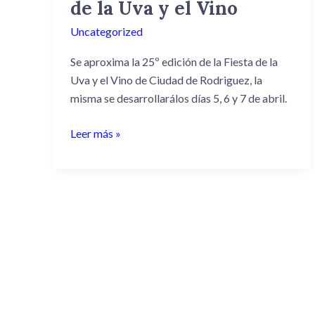
de la Uva y el Vino
de
Uncategorized
la
Fiesta
Se aproxima la 25º edición de la Fiesta de la
de
Uva y el Vino de Ciudad de Rodriguez, la
la
misma se desarrollarálos días 5, 6 y 7 de abril.
Uva
y
Leer más »
el
Vino