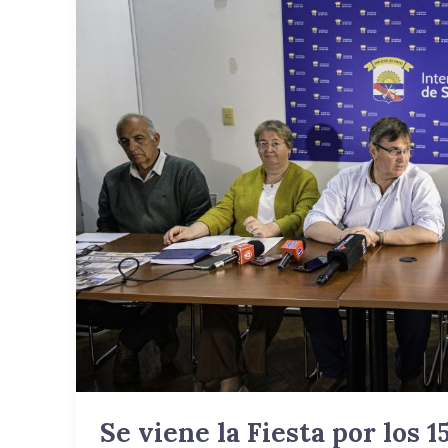
viene
la
Fiesta
por
los
150
años
de
Villa
Ituzaingó.
Se viene la Fiesta por los 1