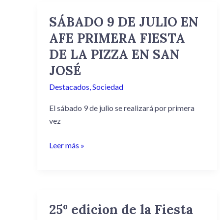
SÁBADO 9 DE JULIO EN
SÁBADO
9
AFE PRIMERA FIESTA
DE
DE LA PIZZA EN SAN
JULIO
JOSÉ
EN
AFE
Destacados
,
Sociedad
PRIMERA
El sábado 9 de julio se realizará por primera
FIESTA
vez
DE
LA
Leer más »
PIZZA
EN
SAN
JOSÉ
25º edicion de la Fiesta
25º
edicion