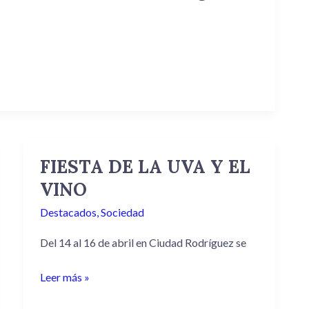
FIESTA DE LA UVA Y EL
FIESTA
DE
VINO
LA
Destacados
,
Sociedad
UVA
Y
Del 14 al 16 de abril en Ciudad Rodríguez se
EL
VINO
Leer más »